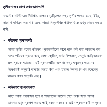
তৃতীয় পক্ষের সাথে তথ্য ভাগাভাগি
নভোটেক সলিউশনস লিমিটেড আপনার ব্যক্তিগত তথ্য তৃতীয় পক্ষের কাছে বিক্রি,
ভাড়া বা বাণিজ্য করে না। তবে, আমরা নিম্নলিখিত পরিস্থিতিতে তথ্য শেয়ার করতে
পারি:
পরিষেবা প্রদানকারী
আমরা তৃতীয় পক্ষের পরিষেবা প্রদানকারীদের সাথে কাজ করি যারা আমাদের পক্ষ
থেকে পরিষেবা প্রদান করে, যেমন হোস্টিং, ডেটা বিশ্লেষণ, পেমেন্ট প্রক্রিয়াকরণ
এবং গ্রাহক সহায়তা। এই প্রদানকারীরা আপনার তথ্য শুধুমাত্র আমাদের
নির্দেশাবলী অনুযায়ী ব্যবহার করতে বাধ্য এবং তাদের নিজস্ব বিপণন উদ্দেশ্যে
ব্যবহার করার অনুমতি নেই।
আইনগত বাধ্যবাধকতা
আইন দ্বারা প্রয়োজন হলে বা আদালতের আদেশ মেনে চলার জন্য আমরা
আপনার তথ্য প্রকাশ করতে পারি, যেমন সরকার বা আইন প্রয়োগকারী সংস্থার