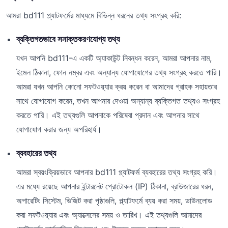
আমরা bd111 প্ল্যাটফর্মের মাধ্যমে বিভিন্ন ধরনের তথ্য সংগ্রহ করি:
ব্যক্তিগতভাবে সনাক্তকরণযোগ্য তথ্য
যখন আপনি bd111-এ একটি অ্যাকাউন্ট নিবন্ধন করেন, আমরা আপনার নাম,
ইমেল ঠিকানা, ফোন নম্বর এবং অন্যান্য যোগাযোগের তথ্য সংগ্রহ করতে পারি।
আমরা যখন আপনি কোনো সফটওয়্যার ক্রয় করেন বা আমাদের গ্রাহক সহায়তার
সাথে যোগাযোগ করেন, তখন আপনার দেওয়া অন্যান্য ব্যক্তিগত তথ্যও সংগ্রহ
করতে পারি। এই তথ্যগুলি আপনাকে পরিষেবা প্রদান এবং আপনার সাথে
যোগাযোগ করার জন্য অপরিহার্য।
ব্যবহারের তথ্য
আমরা স্বয়ংক্রিয়ভাবে আপনার bd111 প্ল্যাটফর্ম ব্যবহারের তথ্য সংগ্রহ করি।
এর মধ্যে রয়েছে আপনার ইন্টারনেট প্রোটোকল (IP) ঠিকানা, ব্রাউজারের ধরন,
অপারেটিং সিস্টেম, ভিজিট করা পৃষ্ঠাগুলি, প্ল্যাটফর্মে ব্যয় করা সময়, ডাউনলোড
করা সফটওয়্যার এবং অ্যাক্সেসের সময় ও তারিখ। এই তথ্যগুলি আমাদের