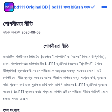
bd111 Original BD | bd111 বাংলা bKash সহজ ✅
গোপনীয়তা নীতি
সর্বশেষ আপডেট: 2026-08-08
গোপনীয়তা নীতি
নভোটেক সলিউশনস লিমিটেড (এরপরে “কোম্পানি” বা “আমরা” হিসাবে উল্লিখিত),
ঢাকা, বাংলাদেশ-এর মালিকানাধীন bd111 প্ল্যাটফর্ম (এরপরে “প্ল্যাটফর্ম” হিসাবে
উল্লিখিত) ব্যবহারকারীদের গোপনীয়তাকে অত্যন্ত গুরুত্ব সহকারে দেখে। এই
গোপনীয়তা নীতি ব্যাখ্যা করে যে আমরা কীভাবে আপনার তথ্য সংগ্রহ করি, ব্যবহার
করি, প্রকাশ করি এবং সুরক্ষিত রাখি যখন আপনি আমাদের bd111 প্ল্যাটফর্ম ব্যবহার
করেন। bd111 ব্যবহার করার মাধ্যমে, আপনি এই গোপনীয়তা নীতির শর্তাবলী মেনে
চলতে সম্মত হচ্ছেন।
তথ্য সংগ্রহ