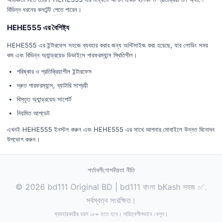
বিভিন্ন ধরনের কনটেন্ট পেতে পারেন।
HEHE555 এর বৈশিষ্ট্য
HEHE555 এর ইন্টারফেস সহজে ব্যবহার করার জন্য অপ্টিমাইজ করা হয়েছে, যার লোডিং সময়
কম এবং বিভিন্ন অ্যান্ড্রয়েড ডিভাইসে পারফরম্যান্স স্থিতিশীল।
পরিষ্কার ও প্রতিক্রিয়াশীল ইন্টারফেস
দ্রুত পারফরম্যান্স, ব্যাটারি সাশ্রয়ী
বিস্তৃত অ্যান্ড্রয়েড সাপোর্ট
নিয়মিত আপডেট
এখনই HEHE555 ইনস্টল করুন এবং HEHE555 এর সাথে আপনার মোবাইলে উন্নত বিনোদন
উপভোগ করুন।
শর্তাবলী
গোপনীয়তা নীতি
© 2026 bd111 Original BD | bd111 বাংলা bKash সহজ ✅.
সর্বস্বত্ব সংরক্ষিত।
ব্যবহারকারীর বয়স ১৮+ হতে হবে। দায়িত্বশীলভাবে খেলুন।