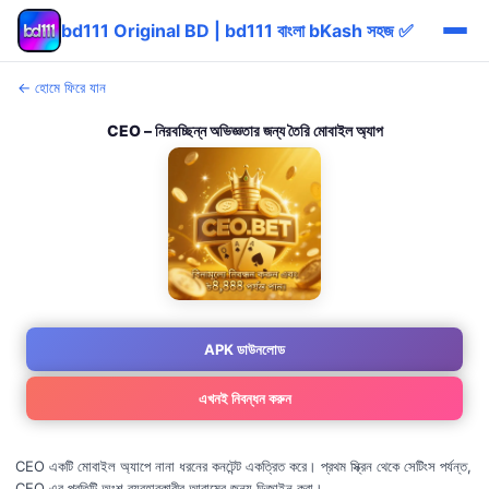
bd111 Original BD | bd111 বাংলা bKash সহজ ✅
← হোমে ফিরে যান
CEO – নিরবচ্ছিন্ন অভিজ্ঞতার জন্য তৈরি মোবাইল অ্যাপ
APK ডাউনলোড
এখনই নিবন্ধন করুন
CEO একটি মোবাইল অ্যাপে নানা ধরনের কনটেন্ট একত্রিত করে। প্রথম স্ক্রিন থেকে সেটিংস পর্যন্ত,
CEO এর প্রতিটি অংশ ব্যবহারকারীর আরামের জন্য ডিজাইন করা।