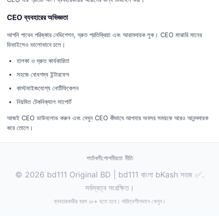
CEO ব্যবহারের অভিজ্ঞতা
আপনি পাবেন পরিষ্কার নেভিগেশন, দ্রুত প্রতিক্রিয়া এবং আরামদায়ক লুক। CEO মাঝারি মানের
ডিভাইসেও ভালোভাবে চলে।
হালকা ও দ্রুত কার্যকারিতা
সহজে বোধগম্য ইন্টারফেস
কাস্টমাইজযোগ্য নোটিফিকেশন
নিয়মিত টেকনিক্যাল সাপোর্ট
আজই CEO ডাউনলোড করুন এবং দেখুন CEO কীভাবে আপনার অবসর সময়কে আরও আনন্দদায়ক
করে তোলে।
শর্তাবলী
গোপনীয়তা নীতি
© 2026 bd111 Original BD | bd111 বাংলা bKash সহজ ✅.
সর্বস্বত্ব সংরক্ষিত।
ব্যবহারকারীর বয়স ১৮+ হতে হবে। দায়িত্বশীলভাবে খেলুন।