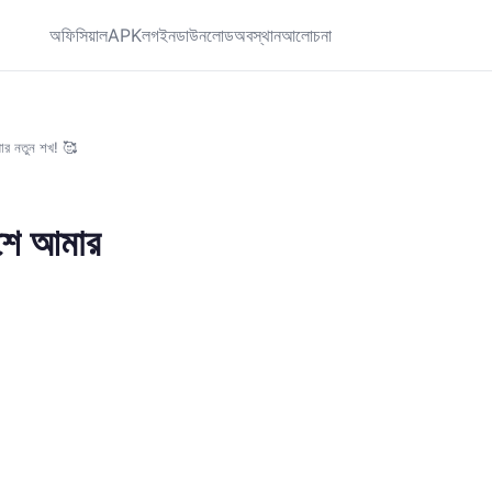
অফিসিয়াল
APK
লগইন
ডাউনলোড
অবস্থান
আলোচনা
মার নতুন শখ! 🥰
িশে আমার