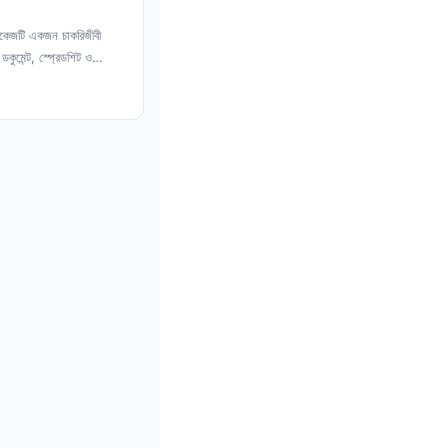
কেজটি একজন চাকরিজীবী
কুমেন্ট, স্প্রেডশিট ও