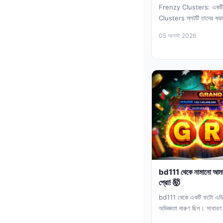
Frenzy Clusters: একটি
Clusters স্লটটি তাদের ক্রম
যা ক্লাস্টার পে মেকানিক্সের ওপ
05 আগস্ট 2026
bd111 থেকে নামানো আমা
প্রো! 🤯
bd111 থেকে একটি ফটো এডি
অভিজ্ঞতা দারুণ ছিল। সাধারণ