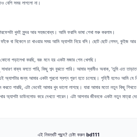
ও বেশি সময় লাগলো না।
্টারফেসটা খুবই সুন্দর আর সহজবোধ্য। আমি ফরাসি ভাষা শেখা শুরু করলাম।
র ফাঁকে বা বিকেলে চা খাওয়ার সময় আমি অ্যাপটা নিয়ে বসি। ছোট ছোট লেসন, কুইজ আর
 কোনো পড়ালেখা করছি, বরং মনে হয় একটা মজার গেম খেলছি।
সাধারণ বাক্য বলতে পারি, কিছু শব্দ বুঝতে পারি। আমার স্বামীও অবাক, ‘তুমি এত তাড়াত
অ্যাপটার জন্য আমার একটা পুরনো স্বপ্ন পূরণ হতে চলেছে। গৃহিণী হলেও আমি যে নি
জন করতে পারছি, এটা ভেবেই আমার খুব ভালো লাগছে। যারা আমার মতো নতুন কিছু শিখতে চ
ার অ্যাপটা ডাউনলোড করে দেখতে পারেন। এটা আপনার জীবনকে একটা নতুন মাত্রা দেবে
এই নিবন্ধটি পছন্দ? চেষ্টা করুন
bd111