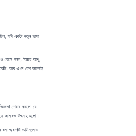
িল, যদি একটা নতুন ভাষা
। ও হেসে বলল, ‘আরে আপু,
করেছি, আর এখন বেশ ভালোই
্ঞতা শেয়ার করলো যে,
 শুনে আমারও উৎসাহ হলো।
ুর বলা অ্যাপটা ডাউনলোড