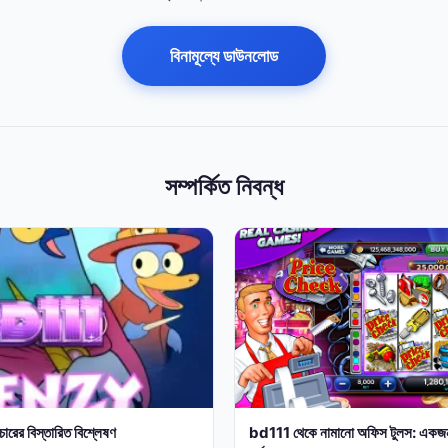
বিনামূল্যে ডাউনলোড
সম্পর্কিত নিবন্ধ
ারের বিস্তারিত বিশ্লেষণ
bd111 থেকে নামানো অফিস টুলস: একজন