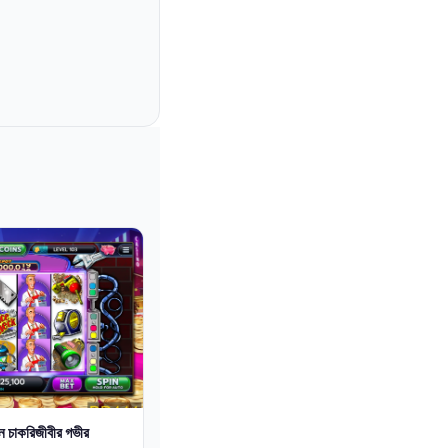
 চাকরিজীবীর গভীর