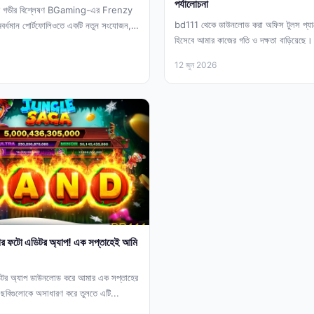
পর্যালোচনা
 গভীর বিশ্লেষণ BGaming-এর Frenzy
bd111 থেকে ডাউনলোড করা অফিস টুলস প্যা
বর্ধমান পোর্টফোলিওতে একটি নতুন সংযোজন,
হিসেবে আমার কাজের গতি ও দক্ষতা বাড়িয়েছে। ড
র...
প্রেজেন্টেশন...
12 জুন 2026
র ফটো এডিটর অ্যাপ! এক সপ্তাহেই আমি
টর অ্যাপ ডাউনলোড করে আমার এক সপ্তাহের
 ছবিগুলোকে অসাধারণ করে তুলতে এটি...