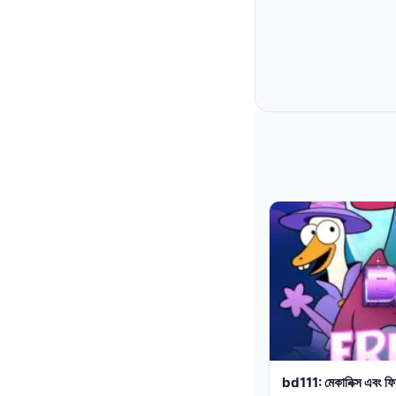
bd111: মেকানিক্স এবং ফিচ