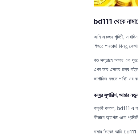
bd111 থেকে নামানো 
আমি একজন গৃহিণী, সারাদিন
শিখতে পারতাম! কিন্তু কোথ
গত সপ্তাহে আমার এক পুরনো
এখন আর এসবের জন্য বাইর
জাপানিজ বলতে পারি!’ ওর 
বন্ধুর সুপারিশ, আমার নতু
বান্ধবী বললো, bd111 এ ন
কীভাবে অ্যাপটা ওকে প্রত
বাসায় ফিরেই আমি bd111 এ