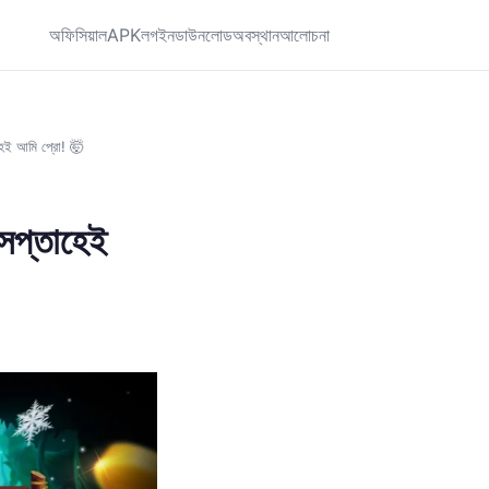
অফিসিয়াল
APK
লগইন
ডাউনলোড
অবস্থান
আলোচনা
েই আমি প্রো! 🤯
সপ্তাহেই