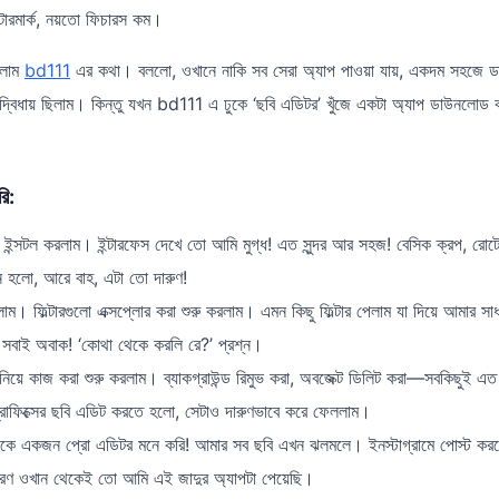
টারমার্ক, নয়তো ফিচারস কম।
নলাম
bd111
এর কথা। বললো, ওখানে নাকি সব সেরা অ্যাপ পাওয়া যায়, একদম সহজে ড
দ্বিধায় ছিলাম। কিন্তু যখন bd111 এ ঢুকে ‘ছবি এডিটর’ খুঁজে একটা অ্যাপ ডাউনলোড
রি:
 ইন্সটল করলাম। ইন্টারফেস দেখে তো আমি মুগ্ধ! এত সুন্দর আর সহজ! বেসিক ক্রপ, রোট
নে হলো, আরে বাহ, এটা তো দারুণ!
ম। ফিল্টারগুলো এক্সপ্লোর করা শুরু করলাম। এমন কিছু ফিল্টার পেলাম যা দিয়ে আমার সাধা
ম, সবাই অবাক! ‘কোথা থেকে করলি রে?’ প্রশ্ন।
 নিয়ে কাজ করা শুরু করলাম। ব্যাকগ্রাউন্ড রিমুভ করা, অবজেক্ট ডিলিট করা—সবকিছুই এ
 গ্রাফিক্সের ছবি এডিট করতে হলো, সেটাও দারুণভাবে করে ফেললাম।
ে একজন প্রো এডিটর মনে করি! আমার সব ছবি এখন ঝলমলে। ইনস্টাগ্রামে পোস্ট করল
রণ ওখান থেকেই তো আমি এই জাদুর অ্যাপটা পেয়েছি।