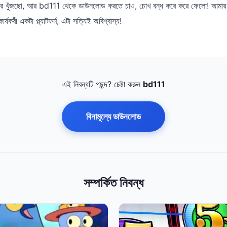
িটর খুঁজছো, আর bd111 থেকে ডাউনলোড করতে চাও, চোখ বন্ধ করে করে ফেলো! আমার 
যকরী একটা প্ল্যাটফর্ম, এটা সত্যিই অবিশ্বাস্য!
এই নিবন্ধটি পছন্দ? চেষ্টা করুন
bd111
বিনামূল্যে ডাউনলোড
সম্পর্কিত নিবন্ধ