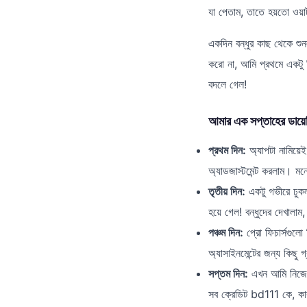
যা পেতাম, তাতে হয়তো ওয়া
একদিন বন্ধুর কাছ থেকে শু
করো না, আমি প্রথমে একটু 
বদলে গেল!
আমার এক সপ্তাহের ডায়ে
প্রথম দিন:
অ্যাপটা নামিয়েই
অ্যাডজাস্টমেন্ট করলাম। ম
তৃতীয় দিন:
একটু গভীরে ঢুকলা
হয়ে গেল! বন্ধুদের দেখালা
পঞ্চম দিন:
প্রো ফিচার্সগুলো
অ্যাসাইনমেন্টের জন্য কিছু
সপ্তম দিন:
এখন আমি নিজেক
সব ক্রেডিট bd111 কে, কা