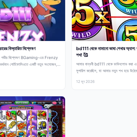
ারের বিস্তারিত বিশ্লেষণ
bd111 থেকে নামানো ভাষা শেখার অ্যাপ: ব
শখ! 🥰
 গভীর বিশ্লেষণ BGaming-এর Frenzy
আমার বান্ধবী bd111 থেকে ডাউনলোড করা একট
বর্ধমান পোর্টফোলিওতে একটি নতুন সংযোজন,
সুপারিশ করেছিল, যা আমার নতুন শখ হয়ে উঠ
র...
12 জুন 2026