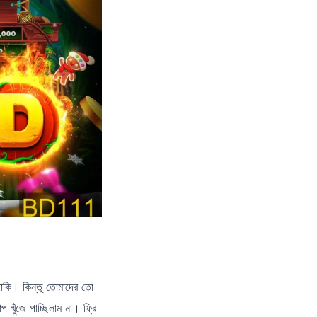
 থাকি। কিন্তু তোমাদের তো
খুঁজে পাচ্ছিলাম না। ফ্রি